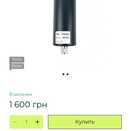
700М
550М
В наличии
1 600 грн
Купить