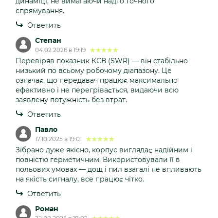
динаміці, не вимагаючи надто точного
спрямування.
Ответить
Степан
04.02.2026 в 19:19
Перевіряв показник КСВ (SWR) — він стабільно
низький по всьому робочому діапазону. Це
означає, що передавач працює максимально
ефективно і не перегрівається, видаючи всю
заявлену потужність без втрат.
Ответить
Павло
17.10.2025 в 19:01
Зібрано дуже якісно, корпус виглядає надійним і
повністю герметичним. Використовували її в
польових умовах — дощ і пил взагалі не впливають
на якість сигналу, все працює чітко.
Ответить
Роман