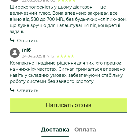
22.08.2025 в 18:02
Широкополосність у цьому діапазоні — це
величезний плюс. Вона впевнено закриває все
вікно від 588 до 700 МГц без будь-яких «сліпих» зон,
що дуже зручно для налаштування під конкретні
задачі.
Ответить
Гліб
24.04.2025 в 17:16
Компактне і надійне рішення для тих, хто працює
на «нижніх» частотах. Сигнал тримається впевнено
навіть у складних умовах, забезпечуючи стабільну
роботу системи без зайвого клопоту.
Ответить
Написать отзыв
Доставка
Оплата