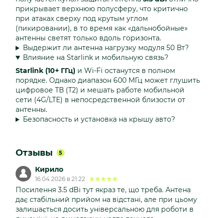
прикрывает верхнюю полусферу, что критично
при атаках сверху под крутым углом
(пикировании), в то время как «дальнобойные»
антенны светят только вдоль горизонта.
Выдержит ли антенна нагрузку модуля 50 Вт?
Влияние на Starlink и мобильную связь?
Starlink (10+ ГГц)
и Wi-Fi останутся в полном
порядке. Однако диапазон 600 МГц может глушить
цифровое ТВ (Т2) и мешать работе мобильной
сети (4G/LTE) в непосредственной близости от
антенны.
Безопасность и установка на крышу авто?
Отзывы
5
Кирило
16.04.2026 в 21:22
Посилення 3.5 dBi тут якраз те, що треба. Антена
дає стабільний прийом на відстані, але при цьому
залишається досить універсальною для роботи в