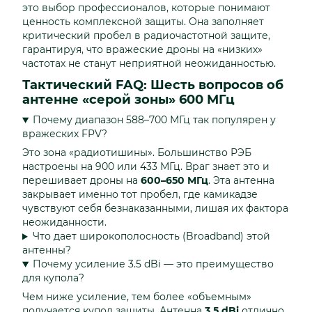
это выбор профессионалов, которые понимают
ценность комплексной защиты. Она заполняет
критический пробел в радиочастотной защите,
гарантируя, что вражеские дроны на «низких»
частотах не станут неприятной неожиданностью.
Тактический FAQ: Шесть вопросов об
антенне «серой зоны» 600 МГц
Почему диапазон 588–700 МГц так популярен у
вражеских FPV?
Это зона «радиотишины». Большинство РЭБ
настроены на 900 или 433 МГц. Враг знает это и
перешивает дроны на
600–650 МГц
. Эта антенна
закрывает именно тот пробел, где камикадзе
чувствуют себя безнаказанными, лишая их фактора
неожиданности.
Что дает широкополосность (Broadband) этой
антенны?
Почему усиление 3.5 dBi — это преимущество
для купола?
Чем ниже усиление, тем более «объемным»
получается купол защиты. Антенна
3.5 dBi
отлично