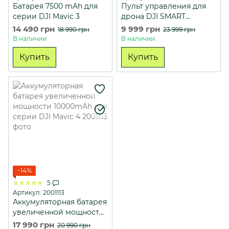
Батарея 7500 mAh для
Пульт управления для
серии DJI Mavic 3
дрона DJI SMART
CONTROLLER
14 490 грн
9 999 грн
18 990 грн
23 999 грн
ENTERPRISE
В наличии
В наличии
Купить
Купить
−14%
5
Артикул: 2001113
Аккумуляторная батарея
увеличенной мощности
10000mAh для серии DJI
17 990 грн
20 990 грн